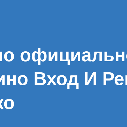
но официальн
ино Вход И Ре
ко