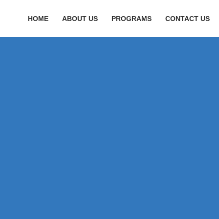
HOME
ABOUT US
PROGRAMS
CONTACT US