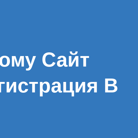
ому Сайт
гистрация В