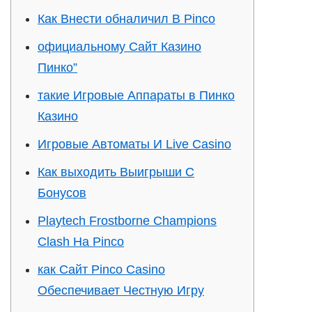
Как Внести обналичил В Pinco
официальному Сайт Казино
Пинко”
такие Игровые Аппараты в Пинко
Казино
Игровые Автоматы И Live Casino
Как выходить Выигрыши С
Бонусов
Playtech Frostborne Champions
Clash На Pinco
как Сайт Pinco Casino
Обеспечивает Честную Игру