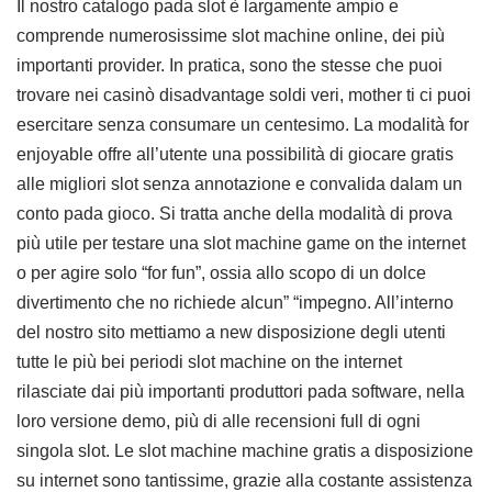
Il nostro catalogo pada slot è largamente ampio e
comprende numerosissime slot machine online, dei più
importanti provider. In pratica, sono the stesse che puoi
trovare nei casinò disadvantage soldi veri, mother ti ci puoi
esercitare senza consumare un centesimo. La modalità for
enjoyable offre all’utente una possibilità di giocare gratis
alle migliori slot senza annotazione e convalida dalam un
conto pada gioco. Si tratta anche della modalità di prova
più utile per testare una slot machine game on the internet
o per agire solo “for fun”, ossia allo scopo di un dolce
divertimento che no richiede alcun” “impegno. All’interno
del nostro sito mettiamo a new disposizione degli utenti
tutte le più bei periodi slot machine on the internet
rilasciate dai più importanti produttori pada software, nella
loro versione demo, più di alle recensioni full di ogni
singola slot. Le slot machine machine gratis a disposizione
su internet sono tantissime, grazie alla costante assistenza