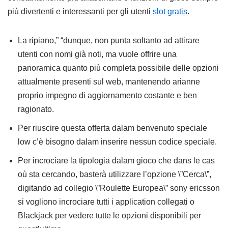
più divertenti e interessanti per gli utenti
slot gratis
.
La ripiano,” “dunque, non punta soltanto ad attirare
utenti con nomi già noti, ma vuole offrire una
panoramica quanto più completa possibile delle opzioni
attualmente presenti sul web, mantenendo arianne
proprio impegno di aggiornamento costante e ben
ragionato.
Per riuscire questa offerta dalam benvenuto speciale
low c’è bisogno dalam inserire nessun codice speciale.
Per incrociare la tipologia dalam gioco che dans le cas
où sta cercando, basterà utilizzare l’opzione \”Cerca\”,
digitando ad collegio \”Roulette Europea\” sony ericsson
si vogliono incrociare tutti i application collegati o
Blackjack per vedere tutte le opzioni disponibili per