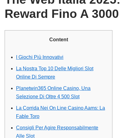
Reward Fino A 3000
Content
I Giochi Più Innovativi
La Nostra Top 10 Delle Migliori Slot
Online Di Sempre
Planetwin365 Online Casino, Una
Selezione Di Oltre 4 500 Slot
La Corrida Nei On Line Casino Aams: La
Fable Toro
Consigli Per Agire Responsabilmente
Alle Slot