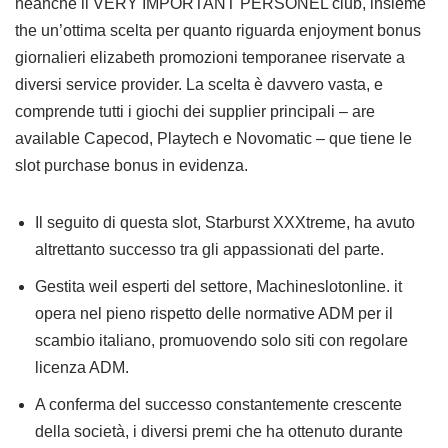
neanche il VERY IMPORTANT PERSONEL club, insieme
the un’ottima scelta per quanto riguarda enjoyment bonus
giornalieri elizabeth promozioni temporanee riservate a
diversi service provider. La scelta è davvero vasta, e
comprende tutti i giochi dei supplier principali – are
available Capecod, Playtech e Novomatic – que tiene le
slot purchase bonus in evidenza.
Il seguito di questa slot, Starburst XXXtreme, ha avuto
altrettanto successo tra gli appassionati del parte.
Gestita weil esperti del settore, Machineslotonline. it
opera nel pieno rispetto delle normative ADM per il
scambio italiano, promuovendo solo siti con regolare
licenza ADM.
A conferma del successo constantemente crescente
della società, i diversi premi che ha ottenuto durante