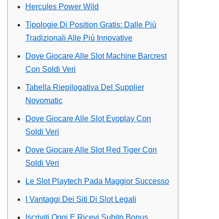
Hercules Power Wild
Tipologie Di Position Gratis: Dalle Più
Tradizionali Alle Più Innovative
Dove Giocare Alle Slot Machine Barcrest
Con Soldi Veri
Tabella Riepilogativa Del Supplier
Novomatic
Dove Giocare Alle Slot Evoplay Con
Soldi Veri
Dove Giocare Alle Slot Red Tiger Con
Soldi Veri
Le Slot Playtech Pada Maggior Successo
I Vantaggi Dei Siti Di Slot Legali
Iscriviti Oggi E Ricevi Subito Bonus