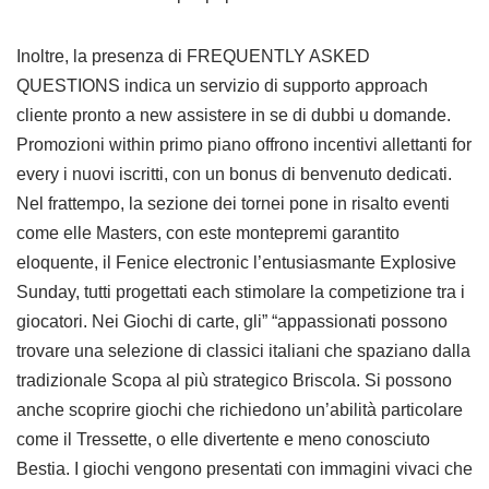
Inoltre, la presenza di FREQUENTLY ASKED
QUESTIONS indica un servizio di supporto approach
cliente pronto a new assistere in se di dubbi u domande.
Promozioni within primo piano offrono incentivi allettanti for
every i nuovi iscritti, con un bonus di benvenuto dedicati.
Nel frattempo, la sezione dei tornei pone in risalto eventi
come elle Masters, con este montepremi garantito
eloquente, il Fenice electronic l’entusiasmante Explosive
Sunday, tutti progettati each stimolare la competizione tra i
giocatori. Nei Giochi di carte, gli” “appassionati possono
trovare una selezione di classici italiani che spaziano dalla
tradizionale Scopa al più strategico Briscola. Si possono
anche scoprire giochi che richiedono un’abilità particolare
come il Tressette, o elle divertente e meno conosciuto
Bestia. I giochi vengono presentati con immagini vivaci che