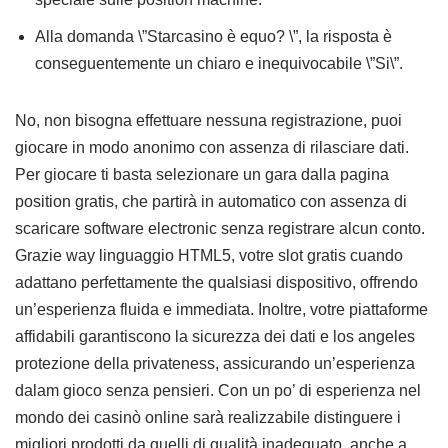
Alla domanda \”Starcasino è equo? \”, la risposta è
conseguentemente un chiaro e inequivocabile \”Si\”.
No, non bisogna effettuare nessuna registrazione, puoi
giocare in modo anonimo con assenza di rilasciare dati.
Per giocare ti basta selezionare un gara dalla pagina
position gratis, che partirà in automatico con assenza di
scaricare software electronic senza registrare alcun conto.
Grazie way linguaggio HTML5, votre slot gratis cuando
adattano perfettamente the qualsiasi dispositivo, offrendo
un’esperienza fluida e immediata. Inoltre, votre piattaforme
affidabili garantiscono la sicurezza dei dati e los angeles
protezione della privateness, assicurando un’esperienza
dalam gioco senza pensieri. Con un po’ di esperienza nel
mondo dei casinò online sarà realizzabile distinguere i
migliori prodotti da quelli di qualità inadeguato, anche a