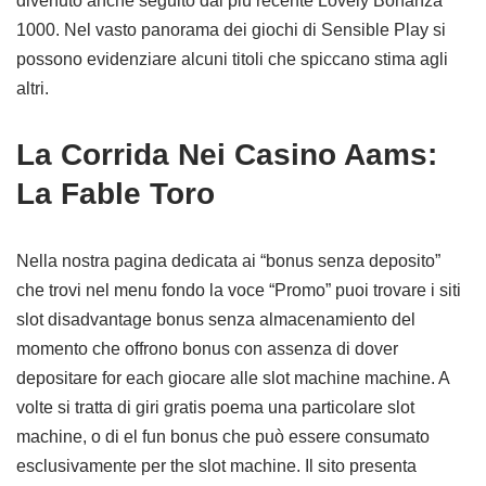
divenuto anche seguito dal più recente Lovely Bonanza
1000. Nel vasto panorama dei giochi di Sensible Play si
possono evidenziare alcuni titoli che spiccano stima agli
altri.
La Corrida Nei Casino Aams:
La Fable Toro
Nella nostra pagina dedicata ai “bonus senza deposito”
che trovi nel menu fondo la voce “Promo” puoi trovare i siti
slot disadvantage bonus senza almacenamiento del
momento che offrono bonus con assenza di dover
depositare for each giocare alle slot machine machine. A
volte si tratta di giri gratis poema una particolare slot
machine, o di el fun bonus che può essere consumato
esclusivamente per the slot machine. Il sito presenta