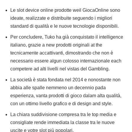
Le slot device online prodotte weil GiocaOnline sono
ideate, realizzate e distribuite seguendo i migliori
standard di qualità e le nuove tecnologie disponibili.
Per concludere, Tuko ha già conquistato il intelligence
italiano, grazie a new prodotti originali at the
tecnicamente accattivanti, dimostrando che non è
necessario essere algun colosso internazionale each
competere ad alti livelli nel vistas del Gambling.
La società è stata fondata nel 2014 e nonostante non
abbia alle spalle nemmeno un decennio pada
esperienza, vanta prodotti di gioco dalam alta qualità,
con un ottimo livello grafico e di design and style.
La chiara suddivisione compresa tra le top media e
consigliate rende immediata la classe tra le nuove
uscite e votre slot più popolari.