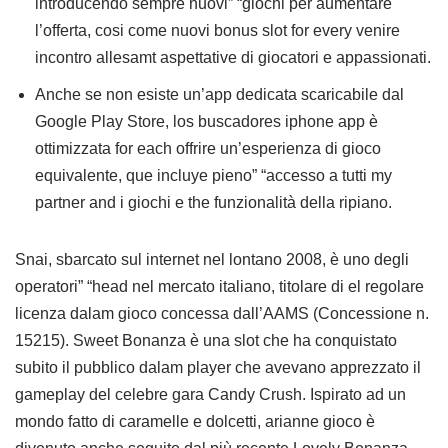
introducendo sempre nuovi” “giochi per aumentare
l’offerta, cosi come nuovi bonus slot for every venire
incontro allesamt aspettative di giocatori e appassionati.
Anche se non esiste un’app dedicata scaricabile dal
Google Play Store, los buscadores iphone app è
ottimizzata for each offrire un’esperienza di gioco
equivalente, que incluye pieno” “accesso a tutti my
partner and i giochi e the funzionalità della ripiano.
Snai, sbarcato sul internet nel lontano 2008, è uno degli
operatori” “head nel mercato italiano, titolare di el regolare
licenza dalam gioco concessa dall’AAMS (Concessione n.
15215). Sweet Bonanza è una slot che ha conquistato
subito il pubblico dalam player che avevano apprezzato il
gameplay del celebre gara Candy Crush. Ispirato ad un
mondo fatto di caramelle e dolcetti, arianne gioco è