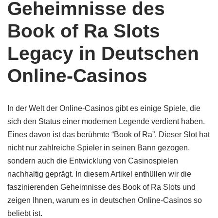
Geheimnisse des
Book of Ra Slots
Legacy in Deutschen
Online-Casinos
In der Welt der Online-Casinos gibt es einige Spiele, die
sich den Status einer modernen Legende verdient haben.
Eines davon ist das berühmte “Book of Ra”. Dieser Slot hat
nicht nur zahlreiche Spieler in seinen Bann gezogen,
sondern auch die Entwicklung von Casinospielen
nachhaltig geprägt. In diesem Artikel enthüllen wir die
faszinierenden Geheimnisse des Book of Ra Slots und
zeigen Ihnen, warum es in deutschen Online-Casinos so
beliebt ist.