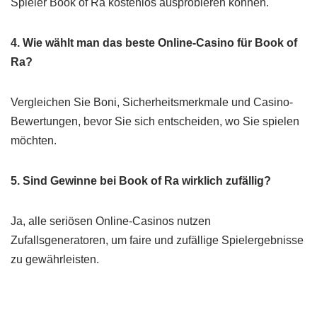
Spieler Book of Ra kostenlos ausprobieren können.
4. Wie wählt man das beste Online-Casino für Book of
Ra?
Vergleichen Sie Boni, Sicherheitsmerkmale und Casino-
Bewertungen, bevor Sie sich entscheiden, wo Sie spielen
möchten.
5. Sind Gewinne bei Book of Ra wirklich zufällig?
Ja, alle seriösen Online-Casinos nutzen
Zufallsgeneratoren, um faire und zufällige Spielergebnisse
zu gewährleisten.