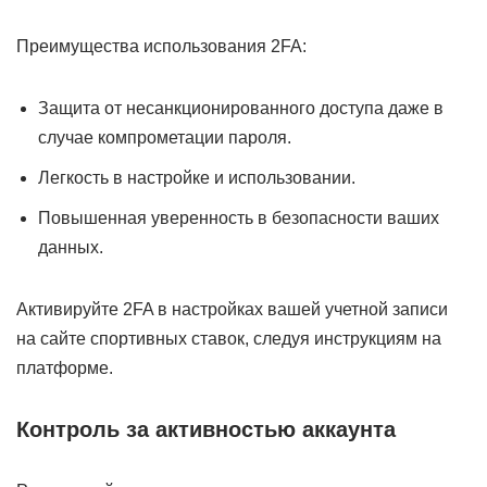
Преимущества использования 2FA:
Защита от несанкционированного доступа даже в
случае компрометации пароля.
Легкость в настройке и использовании.
Повышенная уверенность в безопасности ваших
данных.
Активируйте 2FA в настройках вашей учетной записи
на сайте спортивных ставок, следуя инструкциям на
платформе.
Контроль за активностью аккаунта