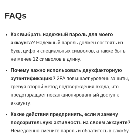
FAQs
Как выбрать надежный пароль для моего
аккаунта?
Надежный пароль должен состоять из
букв, цифр и специальных символов, а также быть
не менее 12 символов в длину.
Почему важно использовать двухфакторную
аутентификацию?
2FA повышает уровень защиты,
требуя второй метод подтверждения входа, что
предотвращает несанкционированный доступ к
аккаунту.
Какие действия предпринять, если я замечу
подозрительную активность на своем аккаунте?
Немедленно смените пароль и обратитесь в службу