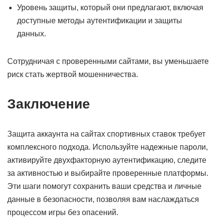
Уровень защиты, который они предлагают, включая
доступные методы аутентификации и защиты
данных.
Сотрудничая с проверенными сайтами, вы уменьшаете
риск стать жертвой мошенничества.
Заключение
Защита аккаунта на сайтах спортивных ставок требует
комплексного подхода. Используйте надежные пароли,
активируйте двухфакторную аутентификацию, следите
за активностью и выбирайте проверенные платформы.
Эти шаги помогут сохранить ваши средства и личные
данные в безопасности, позволяя вам наслаждаться
процессом игры без опасений.