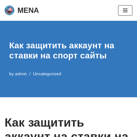
MENA
Skip
to
content
Как защитить аккаунт на
ставки на спорт сайты
by
admin
Uncategorized
Как защитить
аккаунт на ставки на