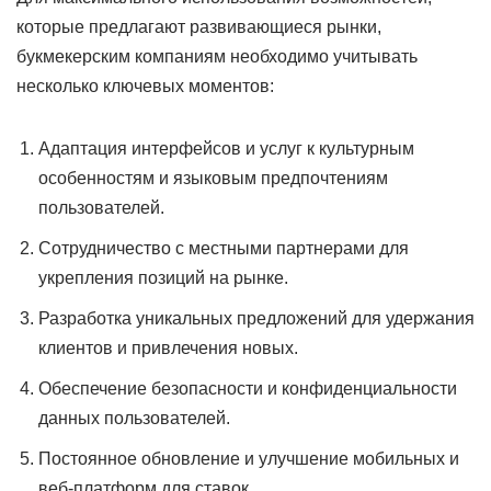
которые предлагают развивающиеся рынки,
букмекерским компаниям необходимо учитывать
несколько ключевых моментов:
Адаптация интерфейсов и услуг к культурным
особенностям и языковым предпочтениям
пользователей.
Сотрудничество с местными партнерами для
укрепления позиций на рынке.
Разработка уникальных предложений для удержания
клиентов и привлечения новых.
Обеспечение безопасности и конфиденциальности
данных пользователей.
Постоянное обновление и улучшение мобильных и
веб-платформ для ставок.