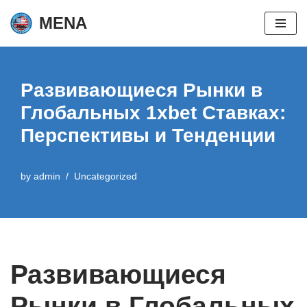
MENA
Skip
to
content
Развивающиеся Рынки в
Глобальных 1xbet Ставках:
Перспективы и Тенденции
by
admin
Uncategorized
Развивающиеся
Рынки в Глобальных