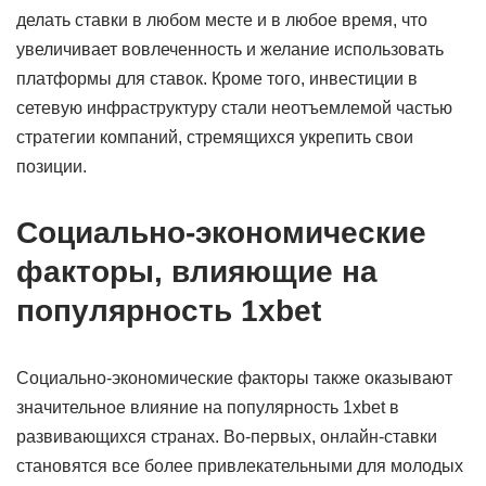
делать ставки в любом месте и в любое время, что
увеличивает вовлеченность и желание использовать
платформы для ставок. Кроме того, инвестиции в
сетевую инфраструктуру стали неотъемлемой частью
стратегии компаний, стремящихся укрепить свои
позиции.
Социально-экономические
факторы, влияющие на
популярность 1xbet
Социально-экономические факторы также оказывают
значительное влияние на популярность 1xbet в
развивающихся странах. Во-первых, онлайн-ставки
становятся все более привлекательными для молодых