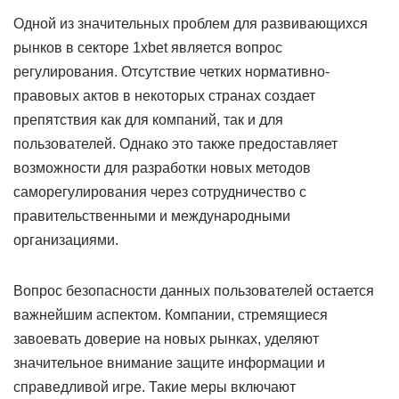
Одной из значительных проблем для развивающихся
рынков в секторе 1xbet является вопрос
регулирования. Отсутствие четких нормативно-
правовых актов в некоторых странах создает
препятствия как для компаний, так и для
пользователей. Однако это также предоставляет
возможности для разработки новых методов
саморегулирования через сотрудничество с
правительственными и международными
организациями.
Вопрос безопасности данных пользователей остается
важнейшим аспектом. Компании, стремящиеся
завоевать доверие на новых рынках, уделяют
значительное внимание защите информации и
справедливой игре. Такие меры включают