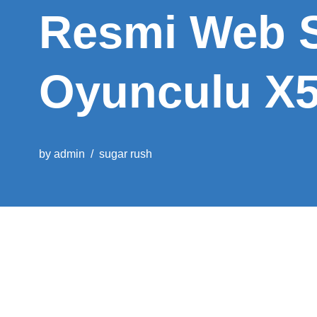
Resmi Web S
Oyunculu X
by
admin
sugar rush