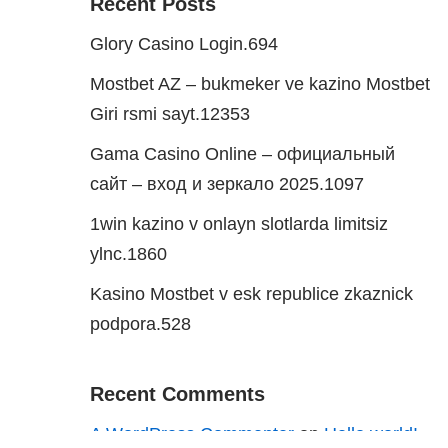
Recent Posts
Glory Casino Login.694
Mostbet AZ – bukmeker ve kazino Mostbet
Giri rsmi sayt.12353
Gama Casino Online – официальный
сайт – вход и зеркало 2025.1097
1win kazino v onlayn slotlarda limitsiz
ylnc.1860
Kasino Mostbet v esk republice zkaznick
podpora.528
Recent Comments
A WordPress Commenter
on
Hello world!