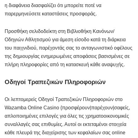
η διαφάνεια διασφαλίζει ότι μπορείτε ποτέ να
παρερμηνεύσετε καταστάσεις προσφοράς.
Προσθήκη σελιδοδείκτη στη Βιβλιοθήκη Κανόνων/
Οδηγιών Αθλητισμού για άμεση είσοδο κατά τη διάρκεια
του παιχνιδιού, παρέχοντάς σας το ανταγωνιστικό οφέλους
της δημιουργίας ενημερωμένες αποφάσεις βασισμένες σε
πλήρη πληροφορίες από τη κατασκευή κάθε αναψυχής.
Οδηγοί Τραπεζικών Πληροφοριών
Οι λεπτομερείς Οδηγοί Τραπεζικών Πληροφοριών στο
Wazamba Online Casino {προσφέρουν|παρέχουν|σαφείς,
απλοποιημένες επιλογές για όλες τις χρηματοοικονομικές
συναλλαγές σας επιθυμίες. Αυτοί οι εκτεταμένοι στοιχεία
κάθε πλευρά της διαχείρισης των κεφαλαίων σας online