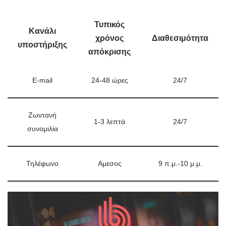
Τυπικός
Κανάλι
χρόνος
Διαθεσιμότητα
υποστήριξης
απόκρισης
E-mail
24-48 ώρες
24/7
Ζωντανή
1-3 λεπτά
24/7
συνομιλία
Τηλέφωνο
Αμεσος
9 π.μ.-10 μ.μ.