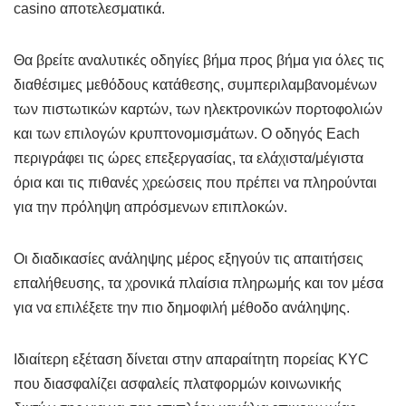
casino αποτελεσματικά.
Θα βρείτε αναλυτικές οδηγίες βήμα προς βήμα για όλες τις
διαθέσιμες μεθόδους κατάθεσης, συμπεριλαμβανομένων
των πιστωτικών καρτών, των ηλεκτρονικών πορτοφολιών
και των επιλογών κρυπτονομισμάτων. Ο οδηγός Each
περιγράφει τις ώρες επεξεργασίας, τα ελάχιστα/μέγιστα
όρια και τις πιθανές χρεώσεις που πρέπει να πληρούνται
για την πρόληψη απρόσμενων επιπλοκών.
Οι διαδικασίες ανάληψης μέρος εξηγούν τις απαιτήσεις
επαλήθευσης, τα χρονικά πλαίσια πληρωμής και τον μέσα
για να επιλέξετε την πιο δημοφιλή μέθοδο ανάληψης.
Ιδιαίτερη εξέταση δίνεται στην απαραίτητη πορείας KYC
που διασφαλίζει ασφαλείς πλατφορμών κοινωνικής