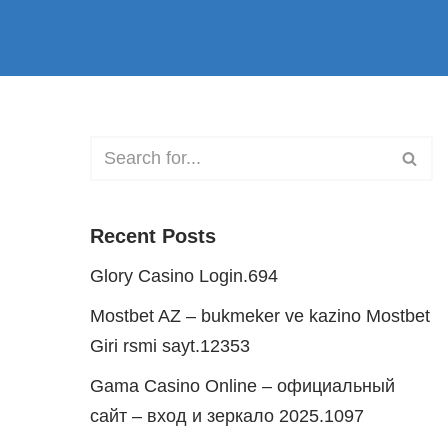
Recent Posts
Glory Casino Login.694
Mostbet AZ – bukmeker ve kazino Mostbet
Giri rsmi sayt.12353
Gama Casino Online – официальный
сайт – вход и зеркало 2025.1097