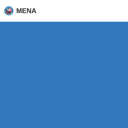
MENA
Skip
to
content