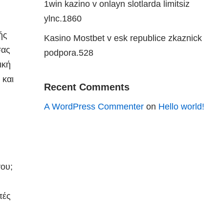
1win kazino v onlayn slotlarda limitsiz
ylnc.1860
ής
Kasino Mostbet v esk republice zkaznick
σας
podpora.528
ική
 και
Recent Comments
A WordPress Commenter
on
Hello world!
γου;
πές