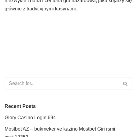
niezwykle znana i ceniona gra hazardowa, jaka kojarzy się
głównie z tradycyjnymi kasynami.
Recent Posts
Glory Casino Login.694
Mostbet AZ – bukmeker ve kazino Mostbet Giri rsmi