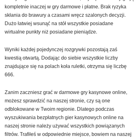
kompletnie inaczej w gry darmowe i płatne. Brak ryzyka
skłania do brawury a czasami wręcz szalonych decyzji.
Dużo łatwiej wsunąć na stół wszystkie posiadane
wirtualne punkty niż posiadane pieniądze.
Wyniki każdej pojedynczej rozgrywki pozostają zaś
kwestią otwartą. Dodając do siebie wszystkie liczby
znajdujące się na polach koła ruletki, otrzyma się liczbę
666.
Zanim zaczniesz grać w darmowe gry kasynowe online,
możesz sprawdzić na naszej stronie, czy są one
odblokowane w Twoim regionie. Dlatego podczas
wyszukiwania bezpłatnych gier kasynowych online na
naszej stronie należy używać wszystkich powiązanych
filtrów. Trafiłeś w odpowiednie miejsce, bowiem na naszej