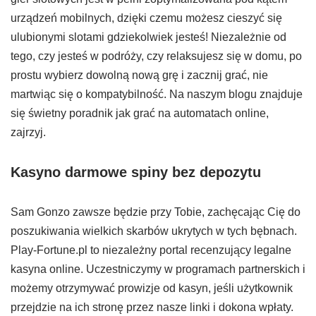
urządzeń mobilnych, dzięki czemu możesz cieszyć się
ulubionymi slotami gdziekolwiek jesteś! Niezależnie od
tego, czy jesteś w podróży, czy relaksujesz się w domu, po
prostu wybierz dowolną nową grę i zacznij grać, nie
martwiąc się o kompatybilność. Na naszym blogu znajduje
się świetny poradnik jak grać na automatach online,
zajrzyj.
Kasyno darmowe spiny bez depozytu
Sam Gonzo zawsze będzie przy Tobie, zachęcając Cię do
poszukiwania wielkich skarbów ukrytych w tych bębnach.
Play-Fortune.pl to niezależny portal recenzujący legalne
kasyna online. Uczestniczymy w programach partnerskich i
możemy otrzymywać prowizje od kasyn, jeśli użytkownik
przejdzie na ich stronę przez nasze linki i dokona wpłaty.