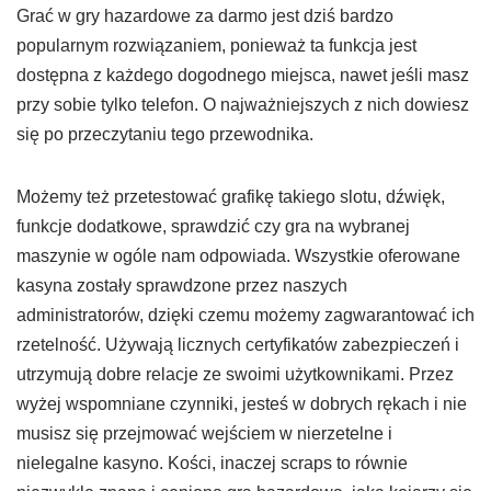
Grać w gry hazardowe za darmo jest dziś bardzo
popularnym rozwiązaniem, ponieważ ta funkcja jest
dostępna z każdego dogodnego miejsca, nawet jeśli masz
przy sobie tylko telefon. O najważniejszych z nich dowiesz
się po przeczytaniu tego przewodnika.
Możemy też przetestować grafikę takiego slotu, dźwięk,
funkcje dodatkowe, sprawdzić czy gra na wybranej
maszynie w ogóle nam odpowiada. Wszystkie oferowane
kasyna zostały sprawdzone przez naszych
administratorów, dzięki czemu możemy zagwarantować ich
rzetelność. Używają licznych certyfikatów zabezpieczeń i
utrzymują dobre relacje ze swoimi użytkownikami. Przez
wyżej wspomniane czynniki, jesteś w dobrych rękach i nie
musisz się przejmować wejściem w nierzetelne i
nielegalne kasyno. Kości, inaczej scraps to równie