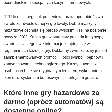
pośrednictwem specjalnych kasyn internetowych.
RTP to nic innego jak procentowe prawdopodobieństwo
zwrotu zainwestowanej w grę kwoty. Dobre maszyny
hazardowe cechują się bardzo wysokim RTP na poziomie
powyżej 90%. Każda gra w automaty posiada inną stopę
zwrotu, a szczegółowe informacje znajdują się w
regulaminach każdej z gry. Dokładny zwrot zależny jest od
zaimplementowanych promocji, ilości symboli, bębnów i
zaawansowania technologicznego. Każdy automat z
osobna cechuje się oryginalnym tematem, wykonaniem
ikon oraz systemem bonusowym i interfejsem gracza.
Które inne gry hazardowe za
darmo (oprócz automatów) są
dostępne online?