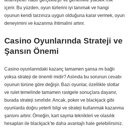
içerir. Bu yüzden, oyun türlerini iyi tanımak ve hangi
oyunun kendi tarzınıza uygun olduğuna karar vermek, oyun
deneyimini ve kazanma ihtimalini artırır.
Casino Oyunlarında Strateji ve
Şansın Önemi
Casino oyunlarındaki kazanç tamamen şansa mı bağlı
yoksa strateji de önemli midir? Aslında bu sorunun cevabı
oyunun türüne göre değişir. Bazı oyunlar, özellikle slotlar
ve rulet temelinde tamamen rastgele sonuçlara dayanır,
burada strateji sınırlıdır. Ancak, poker ve blackjack gibi
oyunlarda doğru yeterli bilgi ve strateji kullanmak kazanma
şansını artırır. Örneğin, kart sayma teknikleri ve olasılık
hesapları ile blackjack’te daha avantajlı hale gelebilirsiniz.