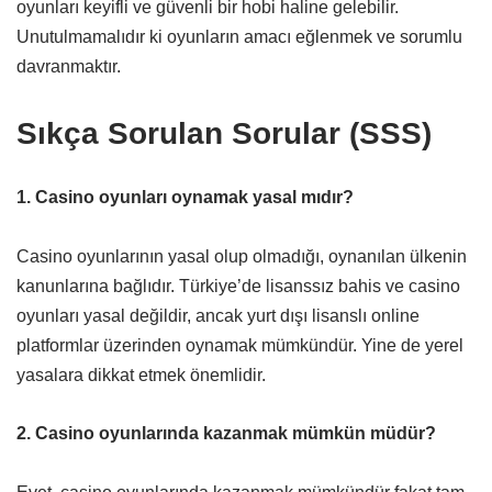
oyunları keyifli ve güvenli bir hobi haline gelebilir.
Unutulmamalıdır ki oyunların amacı eğlenmek ve sorumlu
davranmaktır.
Sıkça Sorulan Sorular (SSS)
1. Casino oyunları oynamak yasal mıdır?
Casino oyunlarının yasal olup olmadığı, oynanılan ülkenin
kanunlarına bağlıdır. Türkiye’de lisanssız bahis ve casino
oyunları yasal değildir, ancak yurt dışı lisanslı online
platformlar üzerinden oynamak mümkündür. Yine de yerel
yasalara dikkat etmek önemlidir.
2. Casino oyunlarında kazanmak mümkün müdür?