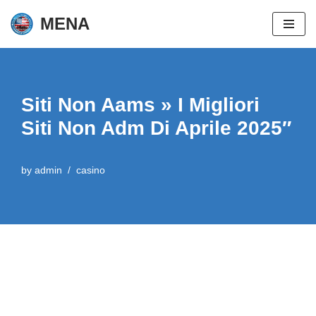
MENA
Skip
to
content
Siti Non Aams » I Migliori
Siti Non Adm Di Aprile 2025″
by
admin
casino