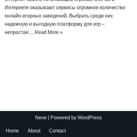
Интернете оказывают сервисы огромное количество
онлайн игорных заведений. Выбрать среди них
надежную и выгодную платформу для игр –
непростая…
Read More »
Neve
| Powered by
WordPress
Home
About
Contact