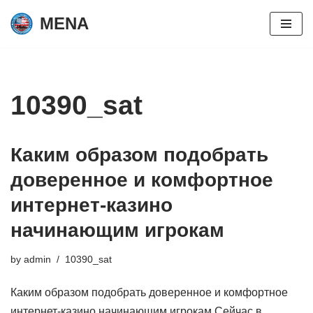
MENA
Skip
to
content
10390_sat
Каким образом подобрать
доверенное и комфортное
интернет-казино
начинающим игрокам
by
admin
10390_sat
Каким образом подобрать доверенное и комфортное
интернет-казино начинающим игрокам Сейчас в