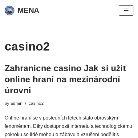
MENA
Skip
to
content
casino2
Zahranicne casino Jak si užít
online hraní na mezinárodní
úrovni
by
admin
casino2
Online hraní se v posledních letech stalo obrovským
fenoménem. Díky dostupnosti internetu a technologickému
pokroku se lidé mohou o zábavu a vzrušení podělit s