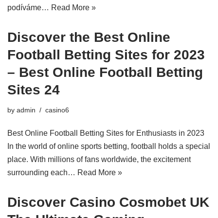
podíváme…
Read More »
Discover the Best Online
Football Betting Sites for 2023
– Best Online Football Betting
Sites 24
by
admin
casino6
Best Online Football Betting Sites for Enthusiasts in 2023
In the world of online sports betting, football holds a special
place. With millions of fans worldwide, the excitement
surrounding each…
Read More »
Discover Casino Cosmobet UK