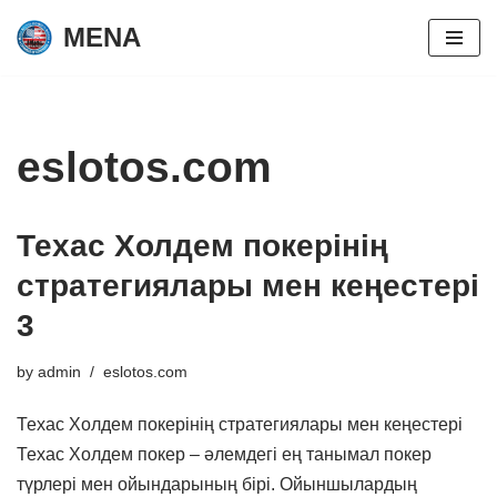
MENA
Skip
to
content
eslotos.com
Техас Холдем покерінің
стратегиялары мен кеңестері
3
by
admin
eslotos.com
Техас Холдем покерінің стратегиялары мен кеңестері
Техас Холдем покер – әлемдегі ең танымал покер
түрлері мен ойындарының бірі. Ойыншылардың