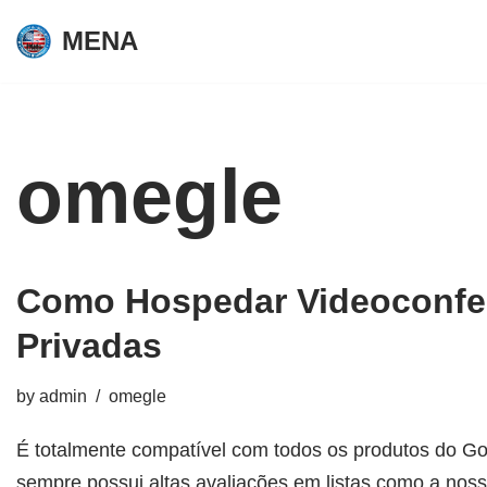
MENA
Skip
to
content
omegle
Como Hospedar Videoconfe
Privadas
by
admin
omegle
É totalmente compatível com todos os produtos do Goo
sempre possui altas avaliações em listas como a nos