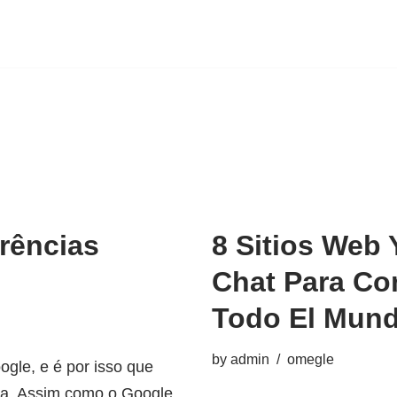
rências
8 Sitios Web 
Chat Para Co
Todo El Mun
by
admin
omegle
gle, e é por isso que
sa. Assim como o Google