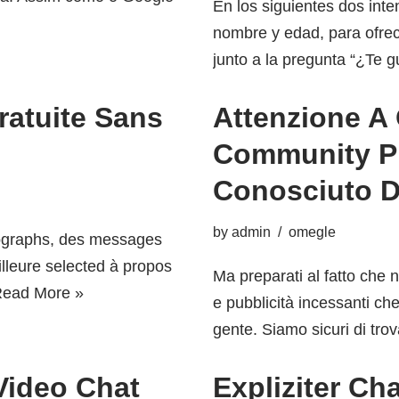
En los siguientes dos int
nombre y edad, para ofre
junto a la pregunta “¿Te
ratuite Sans
Attenzione A 
Community Pi
Conosciuto D
by
admin
omegle
tographs, des messages
illeure selected à propos
Ma preparati al fatto che 
ead More »
e pubblicità incessanti che
gente. Siamo sicuri di tro
Video Chat
Expliziter Ch