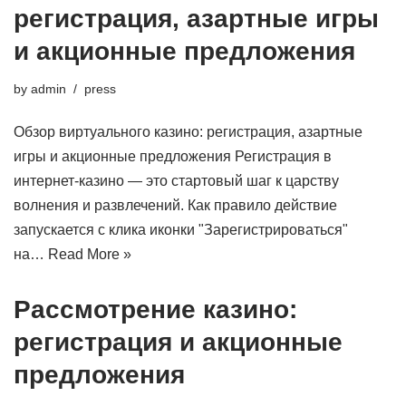
регистрация, азартные игры
и акционные предложения
by
admin
press
Обзор виртуального казино: регистрация, азартные
игры и акционные предложения Регистрация в
интернет-казино — это стартовый шаг к царству
волнения и развлечений. Как правило действие
запускается с клика иконки "Зарегистрироваться"
на…
Read More »
Рассмотрение казино:
регистрация и акционные
предложения