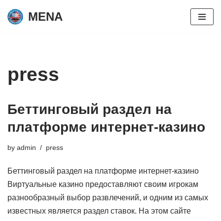
MENA
Skip
to
content
press
Беттинговый раздел на
платформе интернет-казино
by
admin
press
Беттинговый раздел на платформе интернет-казино
Виртуальные казино предоставляют своим игрокам
разнообразный выбор развлечений, и одним из самых
известных является раздел ставок. На этом сайте