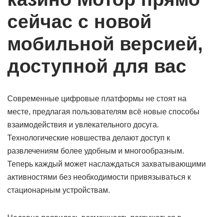
сейчас с новой
мобильной версией,
доступной для вас
Современные цифровые платформы не стоят на
месте, предлагая пользователям всё новые способы
взаимодействия и увлекательного досуга.
Технологические новшества делают доступ к
развлечениям более удобным и многообразным.
Теперь каждый может наслаждаться захватывающими
активностями без необходимости привязываться к
стационарным устройствам.