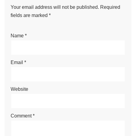
Your email address will not be published.
Required
fields are marked
*
Name
*
Email
*
Website
Comment
*