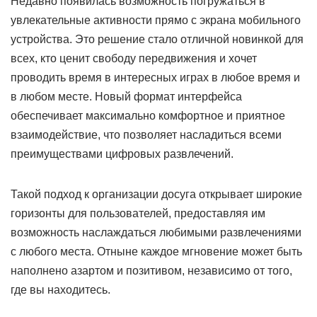
Недавно появилась возможность погружаться в
увлекательные активности прямо с экрана мобильного
устройства. Это решение стало отличной новинкой для
всех, кто ценит свободу передвижения и хочет
проводить время в интересных играх в любое время и
в любом месте. Новый формат интерфейса
обеспечивает максимально комфортное и приятное
взаимодействие, что позволяет насладиться всеми
преимуществами цифровых развлечений.
Такой подход к организации досуга открывает широкие
горизонты для пользователей, предоставляя им
возможность наслаждаться любимыми развлечениями
с любого места. Отныне каждое мгновение может быть
наполнено азартом и позитивом, независимо от того,
где вы находитесь.