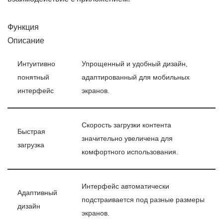
Функция
Описание
Интуитивно
Упрощенный и удобный дизайн,
понятный
адаптированный для мобильных
интерфейс
экранов.
Скорость загрузки контента
Быстрая
значительно увеличена для
загрузка
комфортного использования.
Интерфейс автоматически
Адаптивный
подстраивается под разные размеры
дизайн
экранов.