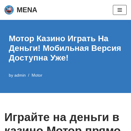
MENA
Skip
to
content
Мотор Казино Играть На
Деньги! Мобильная Версия
Доступна Уже!
by
admin
Motor
Играйте на деньги в
казино Мотор прямо