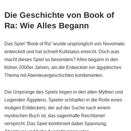
Die Geschichte von Book of
Ra: Wie Alles Begann
Das Spiel “Book of Ra” wurde ursprünglich von Novomatic
entwickelt und hat schnell Kultstatus erreicht. Doch was
macht dieses Spiel so besonders? Alles begann in den
frühen 2000er Jahren, als die Entwickler ein ägyptisches
Thema mit Abenteuergeschichten kombinierten.
Die Ursprünge des Spiels liegen in den alten Mythen und
Legenden Ägyptens. Spieler schlüpfen in die Rolle eines
mutigen Entdeckers, der auf der Suche nach einem
mystischen Buch ist, das sagenhafte Reichtümer
verspricht. Das Spiel kombiniert dabei Spannung,