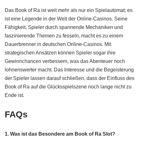
Das Book of Ra ist weit mehr als nur ein Spielautomat; es
ist eine Legende in der Welt der Online-Casinos. Seine
Fähigkeit, Spieler durch spannende Mechaniken und
faszinierende Themen zu fesseln, macht es zu einem
Dauerbrenner in deutschen Online-Casinos. Mit
strategischen Ansätzen können Spieler sogar ihre
Gewinnchancen verbessern, was das Abenteuer noch
lohnenswerter macht. Das Interesse und die Begeisterung
der Spieler lassen darauf schließen, dass der Einfluss des
Book of Ra auf die Glücksspielszene noch lange nicht zu
Ende ist.
FAQs
1. Was ist das Besondere am Book of Ra Slot?