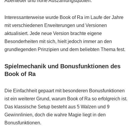
Abenteuer und hohe Auszahlungsquoten.
Interessanterweise wurde Book of Ra im Laufe der Jahre
mit verschiedenen Erweiterungen und Versionen
aktualisiert. Jede neue Version brachte eigene
Besonderheiten mit sich, hielt jedoch immer an den
grundlegenden Prinzipien und dem beliebten Thema fest.
Spielmechanik und Bonusfunktionen des
Book of Ra
Die Einfachheit gepaart mit besonderen Bonusfunktionen
ist ein weiterer Grund, warum Book of Ra so erfolgreich ist.
Das klassische Setup besteht aus 5 Walzen und 9
Gewinnlinien, doch die wahre Magie liegt in den
Bonusfunktionen.