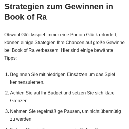
Strategien zum Gewinnen in
Book of Ra
Obwohl Glücksspiel immer eine Portion Glück erfordert,
können einige Strategien Ihre Chancen auf große Gewinne
bei Book of Ra verbessern. Hier sind einige bewährte
Tipps:
Beginnen Sie mit niedrigen Einsätzen um das Spiel
kennenzulernen.
Achten Sie auf Ihr Budget und setzen Sie sich klare
Grenzen.
Nehmen Sie regelmäßige Pausen, um nicht übermütig
zu werden.