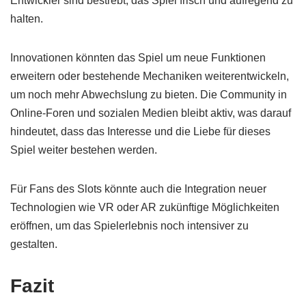
Entwickler sind bestrebt, das Spiel frisch und aufregend zu
halten.
Innovationen könnten das Spiel um neue Funktionen
erweitern oder bestehende Mechaniken weiterentwickeln,
um noch mehr Abwechslung zu bieten. Die Community in
Online-Foren und sozialen Medien bleibt aktiv, was darauf
hindeutet, dass das Interesse und die Liebe für dieses
Spiel weiter bestehen werden.
Für Fans des Slots könnte auch die Integration neuer
Technologien wie VR oder AR zukünftige Möglichkeiten
eröffnen, um das Spielerlebnis noch intensiver zu
gestalten.
Fazit