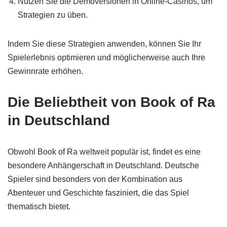
Nutzen Sie die Demoversionen in Online-Casinos, um
Strategien zu üben.
Indem Sie diese Strategien anwenden, können Sie Ihr
Spielerlebnis optimieren und möglicherweise auch Ihre
Gewinnrate erhöhen.
Die Beliebtheit von Book of Ra
in Deutschland
Obwohl Book of Ra weltweit populär ist, findet es eine
besondere Anhängerschaft in Deutschland. Deutsche
Spieler sind besonders von der Kombination aus
Abenteuer und Geschichte fasziniert, die das Spiel
thematisch bietet.