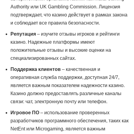
Authority или UK Gambling Commission. Лицензия
подтверждает, что казино действует в рамках закона
и соблюдает все правила безопасности.
Репутация
– изучите отзывы игроков и рейтинги
казино. Надежные платформы имеют
положительные отзывы и высокие оценки на
специализированных сайтах.
Поддержка клиентов
– качественная и
оперативная служба поддержки, доступная 24/7,
является важным показателем надежности казино.
Казино должно предоставлять различные каналы
связи: чат, электронную почту или телефон.
Игровое ПО
– использование проверенных
разработчиков программного обеспечения, таких как
NetEnt или Microgaming, является важным