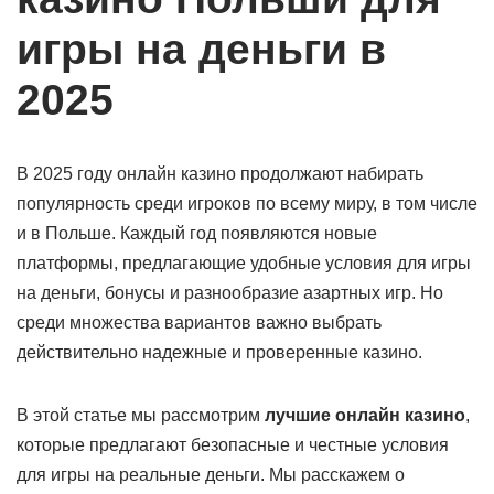
игры на деньги в
2025
В 2025 году онлайн казино продолжают набирать
популярность среди игроков по всему миру, в том числе
и в Польше. Каждый год появляются новые
платформы, предлагающие удобные условия для игры
на деньги, бонусы и разнообразие азартных игр. Но
среди множества вариантов важно выбрать
действительно надежные и проверенные казино.
В этой статье мы рассмотрим
лучшие онлайн казино
,
которые предлагают безопасные и честные условия
для игры на реальные деньги. Мы расскажем о