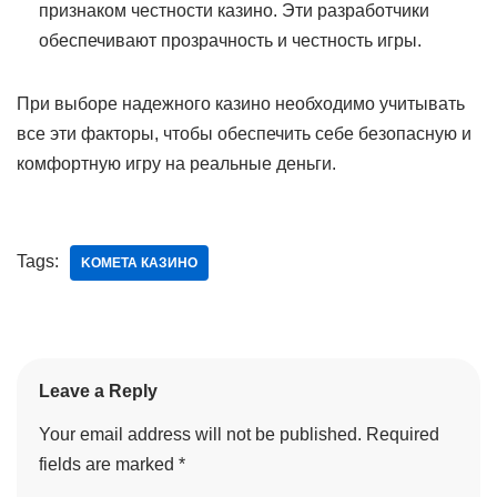
признаком честности казино. Эти разработчики
обеспечивают прозрачность и честность игры.
При выборе надежного казино необходимо учитывать
все эти факторы, чтобы обеспечить себе безопасную и
комфортную игру на реальные деньги.
Tags:
KOMETA КАЗИНО
Leave a Reply
Your email address will not be published.
Required
fields are marked
*