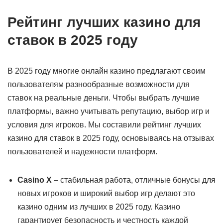
Рейтинг лучших казино для
ставок в 2025 году
В 2025 году многие онлайн казино предлагают своим
пользователям разнообразные возможности для
ставок на реальные деньги. Чтобы выбрать лучшие
платформы, важно учитывать репутацию, выбор игр и
условия для игроков. Мы составили рейтинг лучших
казино для ставок в 2025 году, основываясь на отзывах
пользователей и надежности платформ.
Casino X
– стабильная работа, отличные бонусы для
новых игроков и широкий выбор игр делают это
казино одним из лучших в 2025 году. Казино
гарантирует безопасность и честность каждой