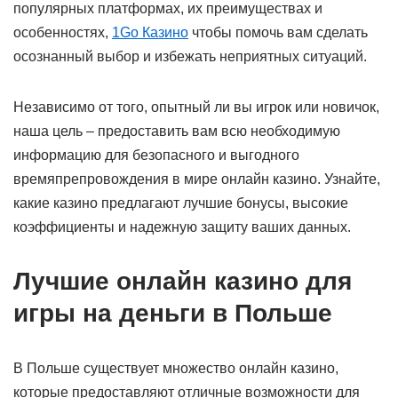
популярных платформах, их преимуществах и
особенностях,
1Go Казино
чтобы помочь вам сделать
осознанный выбор и избежать неприятных ситуаций.
Независимо от того, опытный ли вы игрок или новичок,
наша цель – предоставить вам всю необходимую
информацию для безопасного и выгодного
времяпрепровождения в мире онлайн казино. Узнайте,
какие казино предлагают лучшие бонусы, высокие
коэффициенты и надежную защиту ваших данных.
Лучшие онлайн казино для
игры на деньги в Польше
В Польше существует множество онлайн казино,
которые предоставляют отличные возможности для