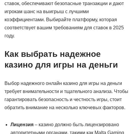
ставок, обеспечивают безопасные транзакции и дают
игрокам шанс на выигрыш с лучшими
коэффициентами. Выбирайте платформу, которая
соответствует вашим требованиям для ставок в 2025
году.
Как выбрать надежное
казино для игры на деньги
Выбор надежного онлайн казино для игры на деньги
требует внимательности и тщательного анализа. Чтобы
гарантировать безопасность и честность игры, стоит
обратить внимание на несколько ключевых факторов.
Лицензия
– казино должно быть лицензировано
авторитетными органами, такими как Malta Gaming