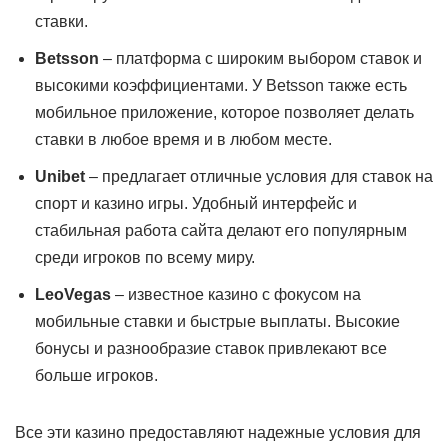
ставки.
Betsson
– платформа с широким выбором ставок и
высокими коэффициентами. У Betsson также есть
мобильное приложение, которое позволяет делать
ставки в любое время и в любом месте.
Unibet
– предлагает отличные условия для ставок на
спорт и казино игры. Удобный интерфейс и
стабильная работа сайта делают его популярным
среди игроков по всему миру.
LeoVegas
– известное казино с фокусом на
мобильные ставки и быстрые выплаты. Высокие
бонусы и разнообразие ставок привлекают все
больше игроков.
Все эти казино предоставляют надежные условия для