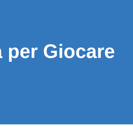
a per Giocare