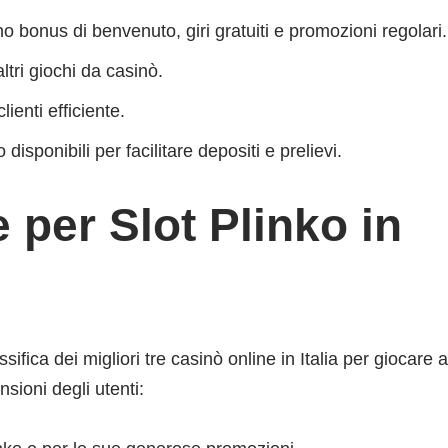
ono bonus di benvenuto, giri gratuiti e promozioni regolari.
ltri giochi da casinò.
lienti efficiente.
isponibili per facilitare depositi e prelievi.
 per Slot Plinko in
sifica dei migliori tre casinò online in Italia per giocare a
nsioni degli utenti: