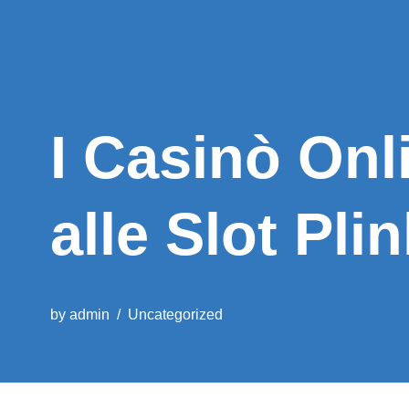
I Casinò Onli
alle Slot Pli
by
admin
Uncategorized