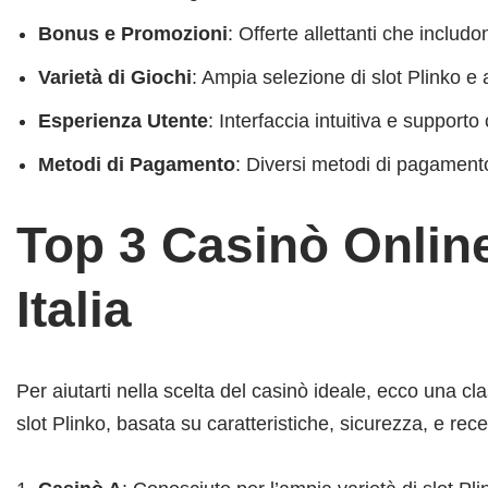
Bonus e Promozioni
: Offerte allettanti che includ
Varietà di Giochi
: Ampia selezione di slot Plinko e a
Esperienza Utente
: Interfaccia intuitiva e supporto c
Metodi di Pagamento
: Diversi metodi di pagamento d
Top 3 Casinò Online
Italia
Per aiutarti nella scelta del casinò ideale, ecco una clas
slot Plinko, basata su caratteristiche, sicurezza, e rece