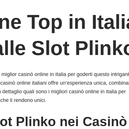
ne Top in Itali
lle Slot Plink
miglior casinò online in Italia per goderti questo intrigan
i casinò online italiani offre un’esperienza unica, combin
dettaglio quali sono i migliori casinò online in Italia per
 che li rendono unici.
ot Plinko nei Casinò