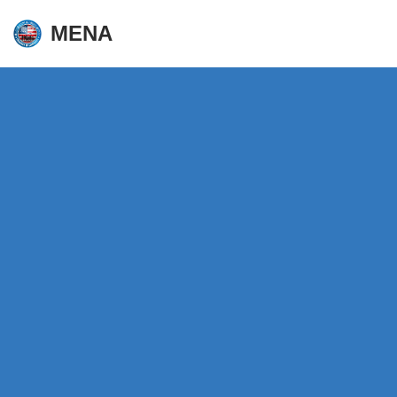
MENA
Skip
to
content