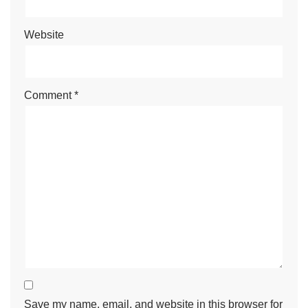
Website
Comment
*
Save my name, email, and website in this browser for