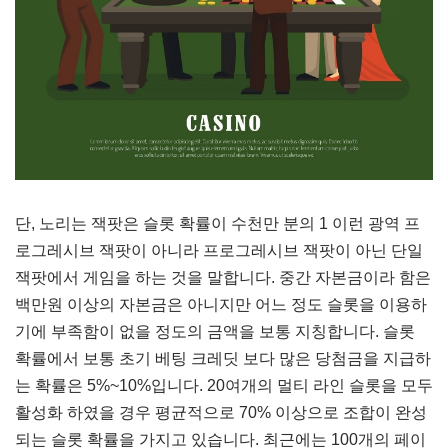
단, 노리는 잭팟은 슬롯 확률이 수천만 분의 1 이런 광역 프
로그레시브 잭팟이 아니라 프로그레시브 잭팟이 아닌 단일
잭팟에서 게임을 하는 것을 말합니다. 중간 자본금이라 함은
백만원 이상의 자본금은 아니지만 어느 정도 슬롯을 이용하
기에 부족함이 없을 정도의 금액을 보통 지칭합니다. 슬롯
확률에서 보통 초기 베팅 크레딧 보다 많은 당첨금을 지급하
는 확률은 5%~10%입니다. 20여개의 멀티 라인 슬롯을 모두
활성화 하였을 경우 평균적으로 70% 이상으로 조합이 완성
되는 슬롯 확률을 가지고 있습니다. 최근에는 100개의 페이