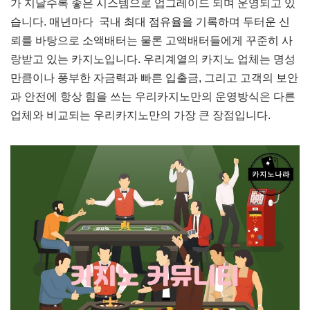
가 지날수록 좋은 시스템으로 업그레이드 되며 운영되고 있
습니다. 매년마다 국내 최대 점유율을 기록하며 두터운 신
뢰를 바탕으로 소액배터는 물론 고액배터들에게 꾸준히 사
랑받고 있는 카지노입니다. 우리계열의 카지노 업체는 명성
만큼이나 풍부한 자금력과 빠른 입출금, 그리고 고객의 보안
과 안전에 항상 힘을 쓰는 우리카지노만의 운영방식은 다른
업체와 비교되는 우리카지노만의 가장 큰 장점입니다.