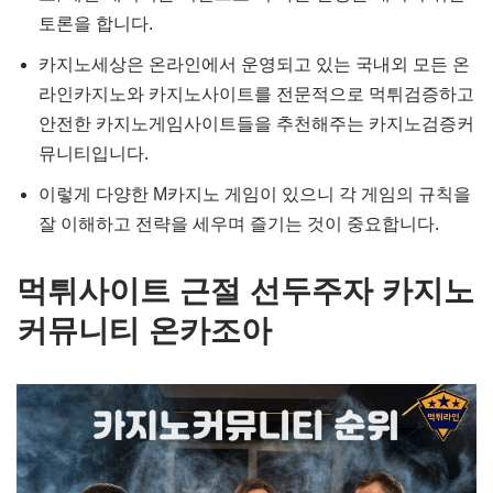
토론을 합니다.
카지노세상은 온라인에서 운영되고 있는 국내외 모든 온
라인카지노와 카지노사이트를 전문적으로 먹튀검증하고
안전한 카지노게임사이트들을 추천해주는 카지노검증커
뮤니티입니다.
이렇게 다양한 M카지노 게임이 있으니 각 게임의 규칙을
잘 이해하고 전략을 세우며 즐기는 것이 중요합니다.
먹튀사이트 근절 선두주자 카지노
커뮤니티 온카조아