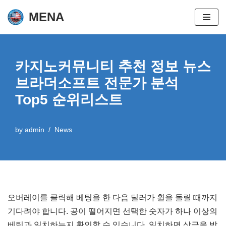
MENA
Skip
to
content
카지노커뮤니티 추천 정보 뉴스
브라더소프트 전문가 분석
Top5 순위리스트
by
admin
News
오버레이를 클릭해 베팅을 한 다음 딜러가 휠을 돌릴 때까지
기다려야 합니다. 공이 떨어지면 선택한 숫자가 하나 이상의
베팅과 일치하는지 확인할 수 있습니다. 일치하면 상금을 받