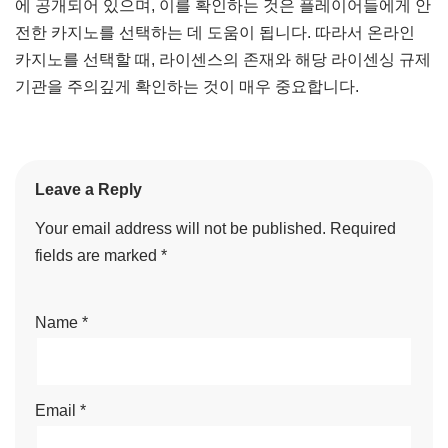
에 공개되어 있으며, 이를 확인하는 것은 플레이어들에게 안
전한 카지노를 선택하는 데 도움이 됩니다. 따라서 온라인
카지노를 선택할 때, 라이센스의 존재와 해당 라이센싱 규제
기관을 주의깊게 확인하는 것이 매우 중요합니다.
Leave a Reply
Your email address will not be published.
Required
fields are marked
*
Name
*
Email
*