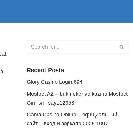
eal.
Recent Posts
ta
Glory Casino Login.694
Mostbet AZ – bukmeker ve kazino Mostbet
Giri rsmi sayt.12353
Gama Casino Online – официальный
сайт – вход и зеркало 2025.1097