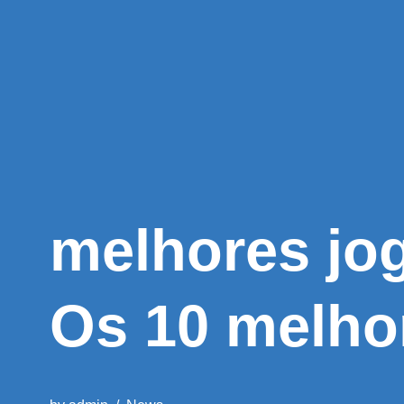
melhores jog
Os 10 melhor