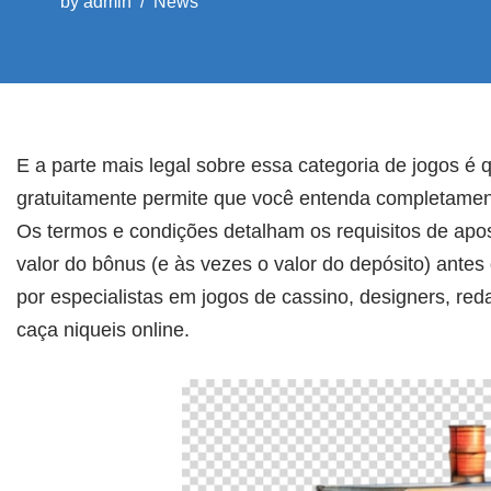
by
admin
News
E a parte mais legal sobre essa categoria de jogos é 
gratuitamente permite que você entenda completamente
Os termos e condições detalham os requisitos de apo
valor do bônus (e às vezes o valor do depósito) ant
por especialistas em jogos de cassino, designers, red
caça niqueis online.