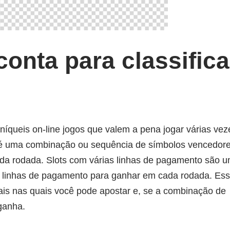
onta para classifica
íqueis on-line jogos que valem a pena jogar várias vez
é uma combinação ou sequência de símbolos vencedor
da rodada. Slots com várias linhas de pagamento são 
as linhas de pagamento para ganhar em cada rodada. Es
onais nas quais você pode apostar e, se a combinação de
ganha.