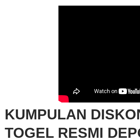
KUMPULAN DISKO
TOGEL RESMI DEP