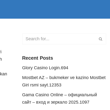
i
Recent Posts
h
Glory Casino Login.694
akan
Mostbet AZ – bukmeker ve kazino Mostbet
Giri rsmi sayt.12353
Gama Casino Online – официальный
сайт – вход и зеркало 2025.1097