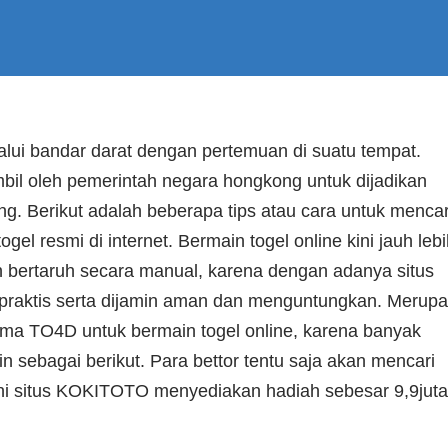
lui bandar darat dengan pertemuan di suatu tempat.
mbil oleh pemerintah negara hongkong untuk dijadikan
g. Berikut adalah beberapa tips atau cara untuk mencar
l resmi di internet. Bermain togel online kini jauh lebi
n bertaruh secara manual, karena dengan adanya situs
n praktis serta dijamin aman dan menguntungkan. Merup
sama TO4D untuk bermain togel online, karena banyak
ain sebagai berikut. Para bettor tentu saja akan mencari
sini situs KOKITOTO menyediakan hadiah sebesar 9,9juta