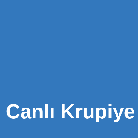
 Canlı Krupiye