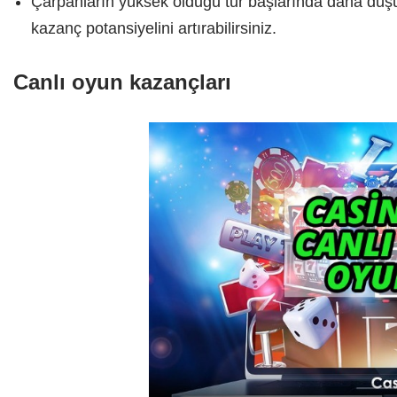
Çarpanların yüksek olduğu tur başlarında daha düş
kazanç potansiyelini artırabilirsiniz.
Canlı oyun kazançları