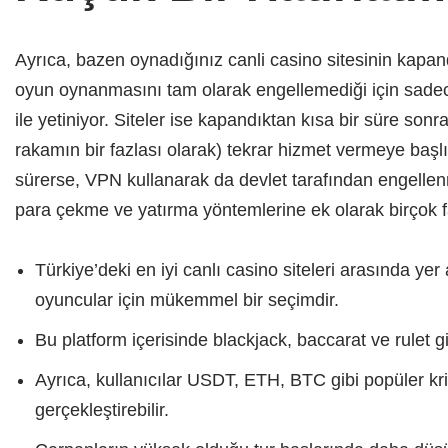
Ayrıca, bazen oynadığınız canli casino sitesinin kapand
oyun oynanmasını tam olarak engellemediği için sadece 
ile yetiniyor. Siteler ise kapandıktan kısa bir süre son
rakamın bir fazlası olarak) tekrar hizmet vermeye başlı
sürerse, VPN kullanarak da devlet tarafından engellenm
para çekme ve yatırma yöntemlerine ek olarak birçok 
Türkiye’deki en iyi canlı casino siteleri arasında ye
oyuncular için mükemmel bir seçimdir.
Bu platform içerisinde blackjack, baccarat ve rulet gi
Ayrıca, kullanıcılar USDT, ETH, BTC gibi popüler krip
gerçekleştirebilir.