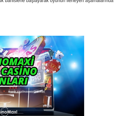
ük bahislerle başlayarak oyunun ilerleyen aşamalarında