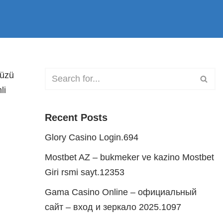
yüzü
li
Recent Posts
Glory Casino Login.694
Mostbet AZ – bukmeker ve kazino Mostbet
Giri rsmi sayt.12353
Gama Casino Online – официальный
сайт – вход и зеркало 2025.1097