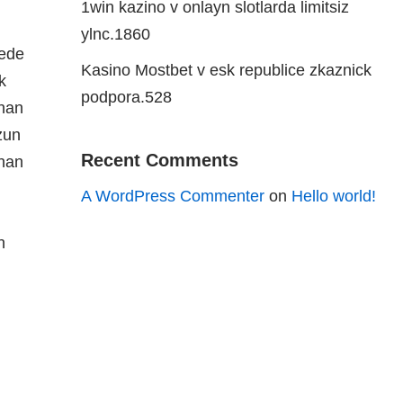
1win kazino v onlayn slotlarda limitsiz
ylnc.1860
tede
Kasino Mostbet v esk republice zkaznick
k
podpora.528
unan
zun
Recent Comments
unan
A WordPress Commenter
on
Hello world!
n