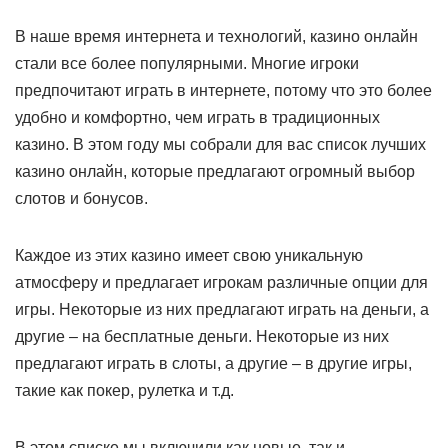
В наше время интернета и технологий, казино онлайн
стали все более популярными. Многие игроки
предпочитают играть в интернете, потому что это более
удобно и комфортно, чем играть в традиционных
казино. В этом году мы собрали для вас список лучших
казино онлайн, которые предлагают огромный выбор
слотов и бонусов.
Каждое из этих казино имеет свою уникальную
атмосферу и предлагает игрокам различные опции для
игры. Некоторые из них предлагают играть на деньги, а
другие – на бесплатные деньги. Некоторые из них
предлагают играть в слоты, а другие – в другие игры,
такие как покер, рулетка и т.д.
В этом списке мы включили как новые, так и