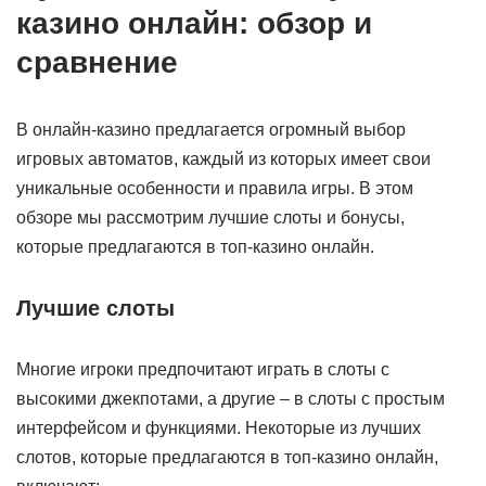
казино онлайн: обзор и
сравнение
В онлайн-казино предлагается огромный выбор
игровых автоматов, каждый из которых имеет свои
уникальные особенности и правила игры. В этом
обзоре мы рассмотрим лучшие слоты и бонусы,
которые предлагаются в топ-казино онлайн.
Лучшие слоты
Многие игроки предпочитают играть в слоты с
высокими джекпотами, а другие – в слоты с простым
интерфейсом и функциями. Некоторые из лучших
слотов, которые предлагаются в топ-казино онлайн,