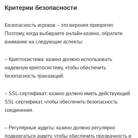
Критерии безопасности
Безопасность игроков – это верхняя приоритет.
Поэтому, когда выбираете онлайн-казино, обратите
внимание на следующие аспекты:
– Криптосистема: казино должно использовать
надежную криптосистему, чтобы обеспечить
безопасность транзакций.
– SSL-сертификат: казино должно иметь действующий
SSL-сертификат, чтобы обеспечить безопасность
соединения.
– Регулярные аудиты: казино должно регулярно
подвергаться аудиту, чтобы обеспечить прозрачность и