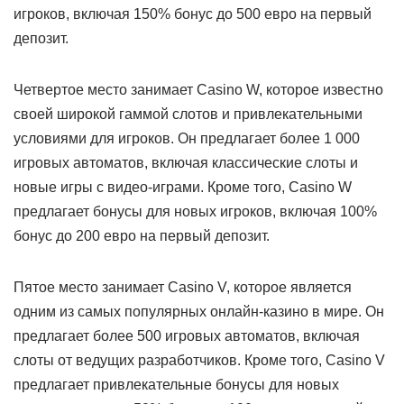
игроков, включая 150% бонус до 500 евро на первый
депозит.
Четвертое место занимает Casino W, которое известно
своей широкой гаммой слотов и привлекательными
условиями для игроков. Он предлагает более 1 000
игровых автоматов, включая классические слоты и
новые игры с видео-играми. Кроме того, Casino W
предлагает бонусы для новых игроков, включая 100%
бонус до 200 евро на первый депозит.
Пятое место занимает Casino V, которое является
одним из самых популярных онлайн-казино в мире. Он
предлагает более 500 игровых автоматов, включая
слоты от ведущих разработчиков. Кроме того, Casino V
предлагает привлекательные бонусы для новых