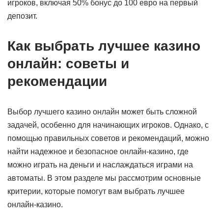
игроков, включая 50% бонус до 100 евро на первый
депозит.
Как выбрать лучшее казино
онлайн: советы и
рекомендации
Выбор лучшего казино онлайн может быть сложной
задачей, особенно для начинающих игроков. Однако, с
помощью правильных советов и рекомендаций, можно
найти надежное и безопасное онлайн-казино, где
можно играть на деньги и наслаждаться играми на
автоматы. В этом разделе мы рассмотрим основные
критерии, которые помогут вам выбрать лучшее
онлайн-казино.