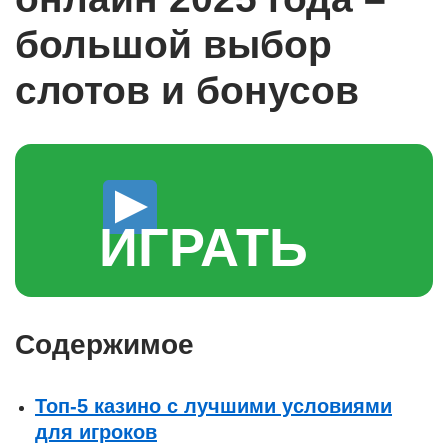
большой выбор
слотов и бонусов
ИГРАТЬ
Содержимое
Топ-5 казино с лучшими условиями
для игроков