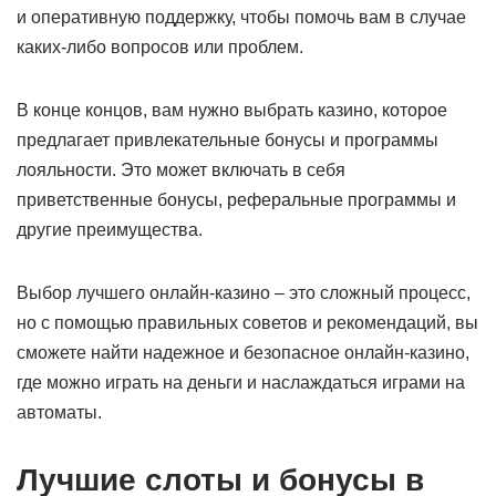
и оперативную поддержку, чтобы помочь вам в случае
каких-либо вопросов или проблем.
В конце концов, вам нужно выбрать казино, которое
предлагает привлекательные бонусы и программы
лояльности. Это может включать в себя
приветственные бонусы, реферальные программы и
другие преимущества.
Выбор лучшего онлайн-казино – это сложный процесс,
но с помощью правильных советов и рекомендаций, вы
сможете найти надежное и безопасное онлайн-казино,
где можно играть на деньги и наслаждаться играми на
автоматы.
Лучшие слоты и бонусы в