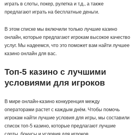
играть в слоты, покер, рулетка и т.д., а также
предлагают играть на бесплатные деньги.
В этом списке мы включили только лучшие казино
онлайн, которые предлагают игрокам высокое качество
услуг. Мы надеемся, что это поможет вам найти лучшее
казино онлайн для вас.
Топ-5 казино с лучшими
условиями для игроков
В мире онлайн-казино конкуренция между
операторами растет с каждым днём. Чтобы помочь
игрокам найти лучшие условия для игры, мы составили
список топ-5 казино, которые предлагают лучшие
слоты, бонусы и условия для игроков.