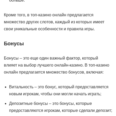
больше.
Кроме того, в топ-казино онлайн предлагается
множество других слотов, каждый из которых имеет
свои уникальные особенности и правила игры.
Бонусы
Бонусы – это еще один важный фактор, который
влияет на выбор лучшего онлайн-казино. В топ-казино
онлайн предлагается множество бонусов, включая:
Витальность – это бонус, который предоставляется
новым игрокам, чтобы они могли начать играть;
Депозитные бонусы – это бонусы, которые
предоставляются игрокам, которые сделали депозит;