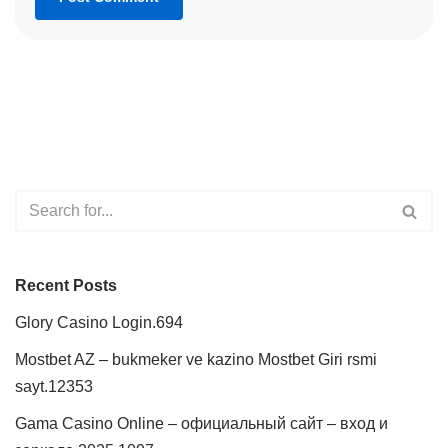
Recent Posts
Glory Casino Login.694
Mostbet AZ – bukmeker ve kazino Mostbet Giri rsmi
sayt.12353
Gama Casino Online – официальный сайт – вход и