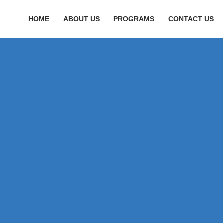
HOME
ABOUT US
PROGRAMS
CONTACT US