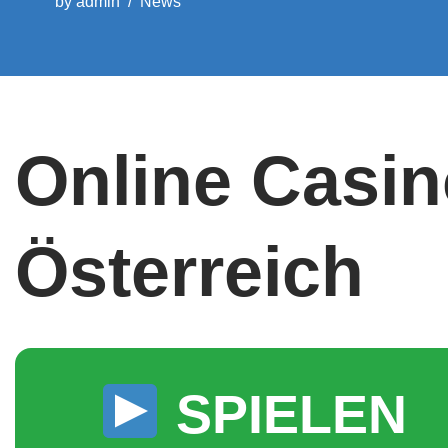
by
admin
News
Online Casin
Österreich
SPIELEN