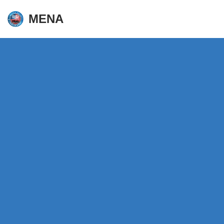
MENA
Skip
to
content