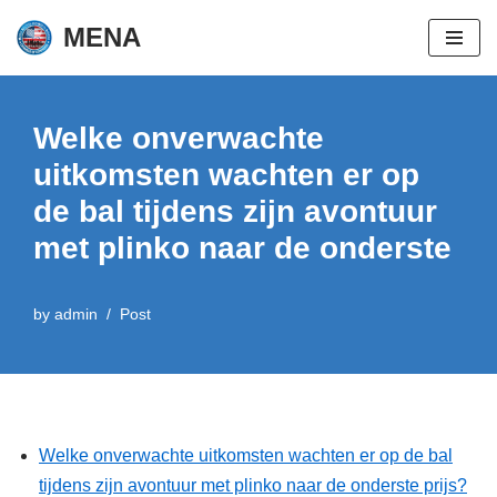
MENA
Skip
to
content
Welke onverwachte
uitkomsten wachten er op
de bal tijdens zijn avontuur
met plinko naar de onderste
by
admin
Post
Welke onverwachte uitkomsten wachten er op de bal
tijdens zijn avontuur met plinko naar de onderste prijs?