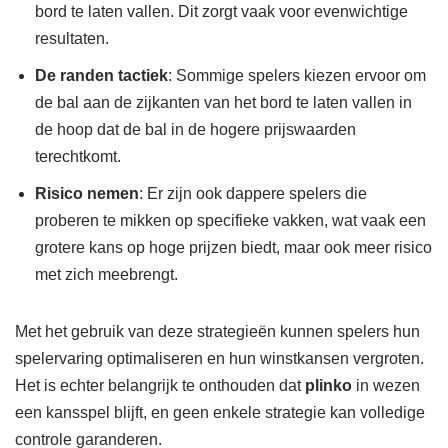
bord te laten vallen. Dit zorgt vaak voor evenwichtige
resultaten.
De randen tactiek
: Sommige spelers kiezen ervoor om
de bal aan de zijkanten van het bord te laten vallen in
de hoop dat de bal in de hogere prijswaarden
terechtkomt.
Risico nemen
: Er zijn ook dappere spelers die
proberen te mikken op specifieke vakken, wat vaak een
grotere kans op hoge prijzen biedt, maar ook meer risico
met zich meebrengt.
Met het gebruik van deze strategieën kunnen spelers hun
spelervaring optimaliseren en hun winstkansen vergroten.
Het is echter belangrijk te onthouden dat
plinko
in wezen
een kansspel blijft, en geen enkele strategie kan volledige
controle garanderen.