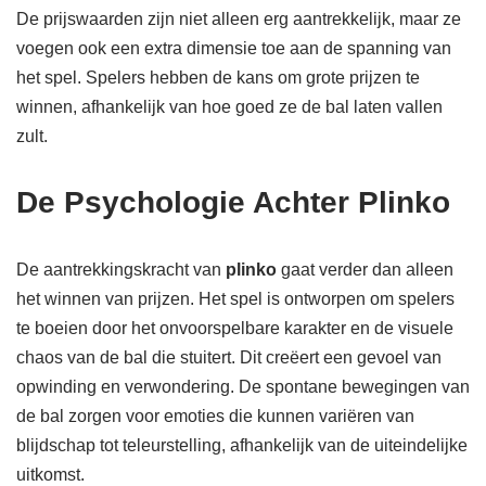
De prijswaarden zijn niet alleen erg aantrekkelijk, maar ze
voegen ook een extra dimensie toe aan de spanning van
het spel. Spelers hebben de kans om grote prijzen te
winnen, afhankelijk van hoe goed ze de bal laten vallen
zult.
De Psychologie Achter Plinko
De aantrekkingskracht van
plinko
gaat verder dan alleen
het winnen van prijzen. Het spel is ontworpen om spelers
te boeien door het onvoorspelbare karakter en de visuele
chaos van de bal die stuitert. Dit creëert een gevoel van
opwinding en verwondering. De spontane bewegingen van
de bal zorgen voor emoties die kunnen variëren van
blijdschap tot teleurstelling, afhankelijk van de uiteindelijke
uitkomst.