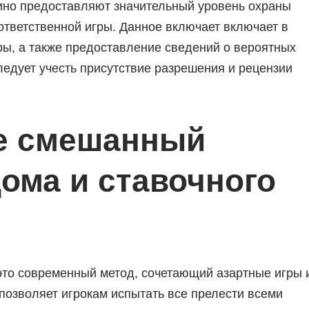
ино предоставляют значительный уровень охраны
тветственной игры. Данное включает включает в
ры, а также предоставление сведений о вероятных
ледует учесть присутствие разрешения и рецензии
ие смешанный
ома и ставочного
это современный метод, сочетающий азартные игры 
 позволяет игрокам испытать все прелести всеми