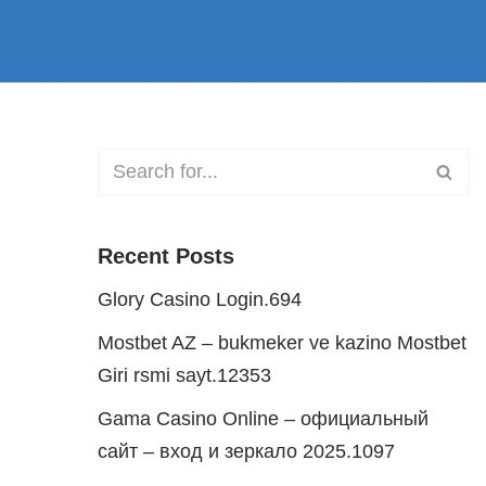
Recent Posts
Glory Casino Login.694
Mostbet AZ – bukmeker ve kazino Mostbet
Giri rsmi sayt.12353
Gama Casino Online – официальный
сайт – вход и зеркало 2025.1097