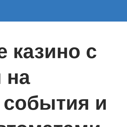
 казино с
 на
 события и