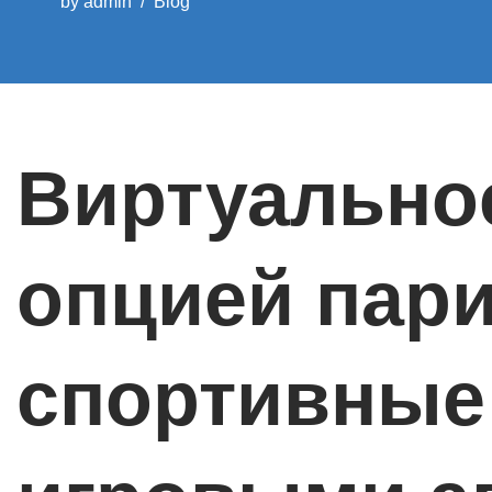
by
admin
Blog
Виртуальное
опцией пари
спортивные